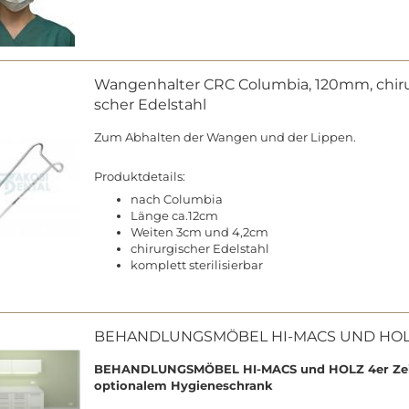
Wan­gen­hal­ter CRC Co­lum­bia, 120mm, chir­u
scher Edel­stahl
Zum Ab­hal­ten der Wan­gen und der Lip­pen.
Pro­dukt­de­tails:
nach Co­lum­bia
Länge ca.12cm
Wei­ten 3cm und 4,2cm
chir­ur­gi­scher Edel­stahl
kom­plett ste­ri­li­sier­bar
BE­HAND­LUNGS­MÖ­BEL HI-​MACS UND HOL
BE­HAND­LUNGS­MÖ­BEL HI-​MACS und HOLZ 4er Zei
op­tio­na­lem Hy­gie­neschrank