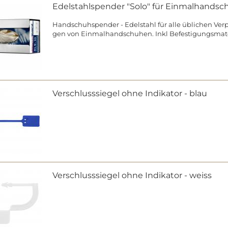
Edel­stahl­spen­der "Solo" für Ein­mal­hand­sc
Hand­schuh­spen­der - Edel­stahl für alle üb­li­chen Ver­
gen von Ein­mal­hand­schu­hen. Inkl Be­fes­ti­gungs­ma­te­
Ver­schluss­sie­gel ohne In­di­ka­tor - blau
Ver­schluss­sie­gel ohne In­di­ka­tor - weiss