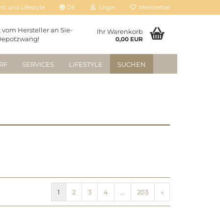
t und Lifestyle
DE
Login
Merkzettel
t vom Hersteller an Sie-
Ihr Warenkorb
Depotzwang!
0,00 EUR
RF
SERVICES
LIFESTYLE
SUCHEN
1
2
3
4
...
203
»