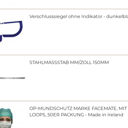
Ver­schluss­sie­gel ohne In­di­ka­tor - dun­kel­b
STAHL­MASS­STAB MM/ZOLL 150MM
OP-​MUND­SCHUTZ MARKE FA­CE­MA­TE, MIT
LOOPS, 50ER PA­CKUNG - Made in Ire­land