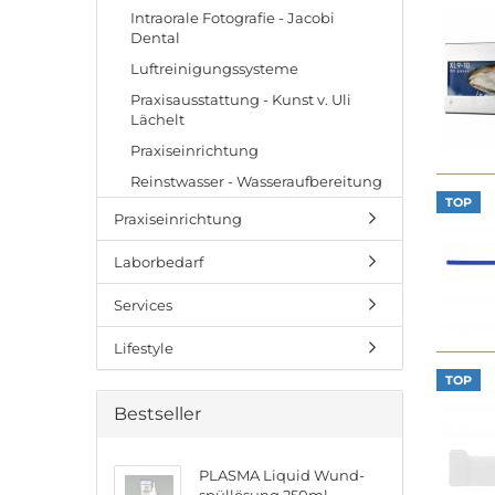
Intraorale Fotografie - Jacobi
Dental
Luftreinigungssysteme
Praxisausstattung - Kunst v. Uli
Lächelt
Praxiseinrichtung
Reinstwasser - Wasseraufbereitung
TOP
Praxiseinrichtung
Laborbedarf
Services
Lifestyle
TOP
Bestseller
PLAS­MA Li­quid Wund­