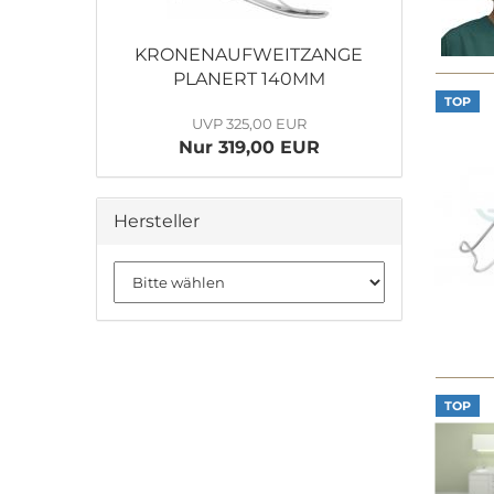
KRO­NEN­AUF­WEIT­ZAN­GE
PLA­NERT 140MM
TOP
UVP 325,00 EUR
Nur 319,00 EUR
Hersteller
TOP