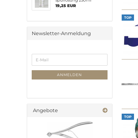
spül­lö­sung 250ml
19,25 EUR
TOP
Newsletter-Anmeldung
WEITER
E-
ZUR
Mail
NEWSLETTER-
ANMELDUNG
ANMELDEN
Angebote
TOP