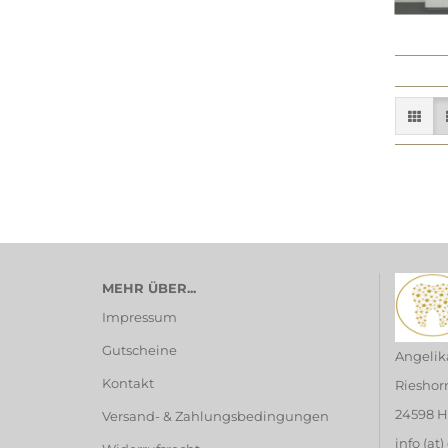
MEHR ÜBER...
Impressum
Gutscheine
Angelik
Kontakt
Rieshor
24598 
Versand- & Zahlungsbedingungen
info (at