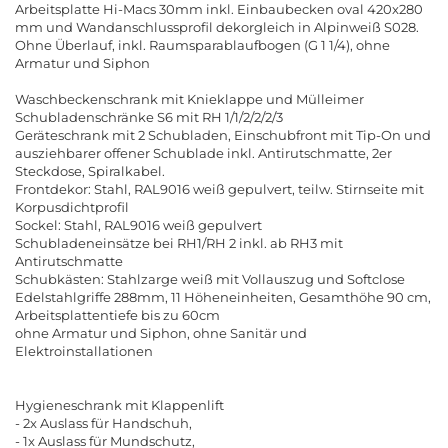
Arbeitsplatte Hi-Macs 30mm inkl. Einbaubecken oval 420x280
mm und Wandanschlussprofil dekorgleich in Alpinweiß S028.
Ohne Überlauf, inkl. Raumsparablaufbogen (G 1 1/4), ohne
Armatur und Siphon
Waschbeckenschrank mit Knieklappe und Mülleimer
Schubladenschränke S6 mit RH 1/1/2/2/2/3
Geräteschrank mit 2 Schubladen, Einschubfront mit Tip-On und
ausziehbarer offener Schublade inkl. Antirutschmatte, 2er
Steckdose, Spiralkabel.
Frontdekor: Stahl, RAL9016 weiß gepulvert, teilw. Stirnseite mit
Korpusdichtprofil
Sockel: Stahl, RAL9016 weiß gepulvert
Schubladeneinsätze bei RH1/RH 2 inkl. ab RH3 mit
Antirutschmatte
Schubkästen: Stahlzarge weiß mit Vollauszug und Softclose
Edelstahlgriffe 288mm, 11 Höheneinheiten, Gesamthöhe 90 cm,
Arbeitsplattentiefe bis zu 60cm
ohne Armatur und Siphon, ohne Sanitär und
Elektroinstallationen
Hygieneschrank mit Klappenlift
- 2x Auslass für Handschuh,
- 1x Auslass für Mundschutz,