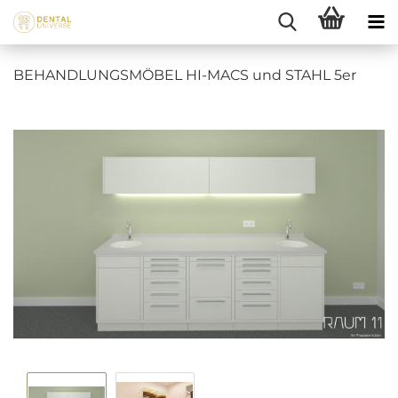
BE­HAND­LUNGS­MÖ­BEL HI-​MACS und STAHL 5er