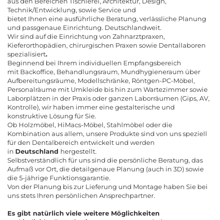
aus den Bereichen Tischlerei, Architektur, Design,
Technik/Entwicklung, sowie Service und
bietet Ihnen eine ausführliche Beratung, verlässliche Planung
und passgenaue Einrichtung. Deutschlandweit.
Wir sind auf die Einrichtung von Zahnarztpraxen,
Kieferorthopädien, chirurgischen Praxen sowie Dentallaboren
spezialisiert
.
Beginnend bei Ihrem individuellen Empfangsbereich
mit Backoffice, Behandlungsraum, Mundhygieneraum über
Aufbereitungsräume, Modellschränke, Röntgen-PC-Möbel,
Personalräume mit Umkleide bis hin zum Wartezimmer sowie
Laborplätzen in der Praxis oder ganzen Laborräumen (Gips, AV,
Kontrolle), wir haben immer eine gestalterische und
konstruktive Lösung für Sie.
Ob Holzmöbel, HiMacs-Möbel, Stahlmöbel oder die
Kombination aus allem, unsere Produkte sind von uns speziell
für den Dentalbereich entwickelt und werden
in
Deutschland
hergestellt.
Selbstverständlich für uns sind die persönliche Beratung, das
Aufmaß vor Ort, die detailgenaue Planung (auch in 3D) sowie
die 5-jährige Funktionsgarantie.
Von der Planung bis zur Lieferung und Montage haben Sie bei
uns stets Ihren persönlichen Ansprechpartner.
Es gibt natürlich viele weitere Möglichkeiten