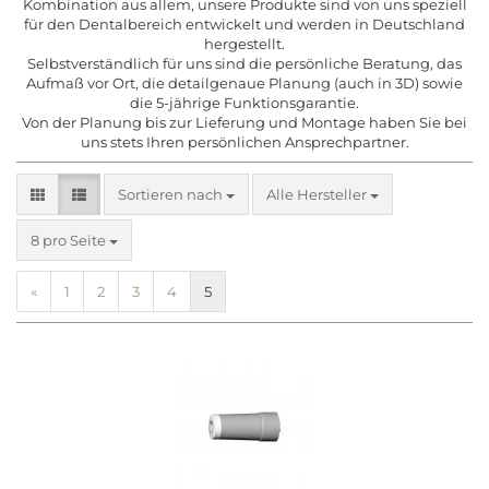
Kombination aus allem, unsere Produkte sind von uns speziell
für den Dentalbereich entwickelt und werden in Deutschland
hergestellt.
Selbstverständlich für uns sind die persönliche Beratung, das
Aufmaß vor Ort, die detailgenaue Planung (auch in 3D) sowie
die 5-jährige Funktionsgarantie.
Von der Planung bis zur Lieferung und Montage haben Sie bei
uns stets Ihren persönlichen Ansprechpartner.
Sortieren nach
Sortieren nach
Alle Hersteller
pro Seite
8 pro Seite
«
1
2
3
4
5