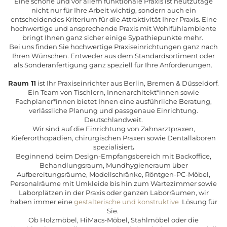
Eine schöne und vor allem funktionale Praxis ist heutzutage
nicht nur für Ihre Arbeit wichtig, sondern auch ein
entscheidendes Kriterium für die Attraktivität Ihrer Praxis. Eine
hochwertige und ansprechende Praxis mit Wohlfühlambiente
bringt Ihnen ganz sicher einige Sypathiepunkte mehr.
Bei uns finden Sie hochwertige Praxiseinrichtungen ganz nach
Ihren Wünschen. Entweder aus dem Standardsortiment oder
als Sonderanfertigung ganz speziell für Ihre Anforderungen.
Raum 11
ist Ihr Praxiseinrichter aus Berlin, Bremen & Düsseldorf.
Ein Team von Tischlern, Innenarchitekt*innen sowie
Fachplaner*innen bietet Ihnen eine ausführliche Beratung,
verlässliche Planung und passgenaue Einrichtung.
Deutschlandweit.
Wir sind auf die Einrichtung von Zahnarztpraxen,
Kieferorthopädien, chirurgischen Praxen sowie Dentallaboren
spezialisiert
.
Beginnend beim Design-Empfangsbereich mit Backoffice,
Behandlungsraum, Mundhygieneraum über
Aufbereitungsräume, Modellschränke, Röntgen-PC-Möbel,
Personalräume mit Umkleide bis hin zum Wartezimmer sowie
Laborplätzen in der Praxis oder ganzen Laborräumen, wir
haben immer eine
gestalterische und konstruktive
Lösung für
Sie.
Ob Holzmöbel, HiMacs-Möbel, Stahlmöbel oder die