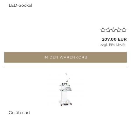
LED-​So­ckel
207,00 EUR
zzgl. 19% MwSt.
IN DEN WARENKORB
Ge­rä­te­cart