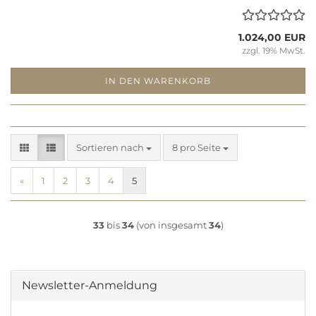
1.024,00 EUR
zzgl. 19% MwSt.
IN DEN WARENKORB
Sortieren nach
pro Seite
Sortieren nach
8 pro Seite
«
1
2
3
4
5
33
bis
34
(von insgesamt
34
)
Newsletter-Anmeldung