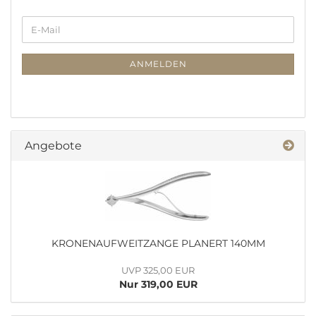
WEITER
E-
ZUR
Mail
NEWSLETTER-
ANMELDUNG
ANMELDEN
Angebote
KRO­NEN­AUF­WEIT­ZAN­GE PLA­NERT 140MM
UVP 325,00 EUR
Nur 319,00 EUR